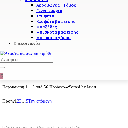
Αρραβώνας – Γάμος
Γεννητούρια
Κουφέτα
Κουφέτα βάφτισης
Μπεζέδες
Μπισκότα βάφτισης
Μπισκότα γάμου
Επικοινωνία
0
Παρουσίαση
1–12 από 56
Προϊόντων
Sorted by latest
Προηγ
1
2
3
…
5
Την επόμενη
Είδη διακόσμησης, Οικιακά, Εποχιακά, Είδη