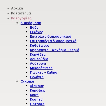
Αρχική
Κατάστημα
Κατηγορίες
Διακόσμηση
Βάζα
Εικόνες
Κατάστημα
Επιτοίχια διακοσμητικά
Επιτραπέζια διακοσμητικά
Αρραβώνας – Γάμος
Καθρέφτες
Κηροπήγια – Φανάρια – Κεριά
Κορνίζες
Λουλούδια
Κατάστημα
Λούτρινα
Μικροέπιπλα
Κεράσματα
Πίνακες – Κάδρα
Ρολόγια
Αρραβώνας - Γάμος
Οικιακά
Δίσκους
Φίλτρο
Καθαρίστε Όλα
Καράφες
Κουπ
Υλικό
Κούπες
Ποτήρια