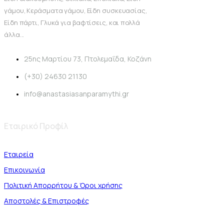
γάμου, Κεράσματα γάμου, Είδη συσκευασίας,
Είδη πάρτι, Γλυκά για βαφτίσεις, και πολλά
άλλα...
25ης Μαρτίου 73, Πτολεμαΐδα, Κοζάνη
(+30) 24630 21130
info@anastasiasanparamythi.gr
Εταιρικό Προφίλ
Εταιρεία
Επικοινωνία
Πολιτική Απορρήτου & Όροι χρήσης
Αποστολές & Επιστροφές