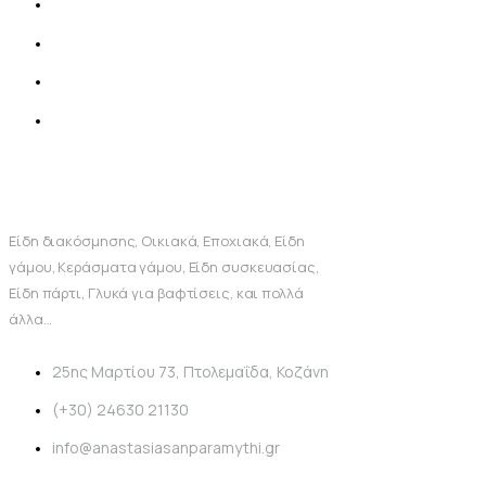
Είδη διακόσμησης, Οικιακά, Εποχιακά, Είδη
γάμου, Κεράσματα γάμου, Είδη συσκευασίας,
Είδη πάρτι, Γλυκά για βαφτίσεις, και πολλά
άλλα...
25ης Μαρτίου 73, Πτολεμαΐδα, Κοζάνη
(+30) 24630 21130
info@anastasiasanparamythi.gr