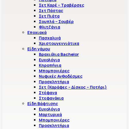
Σετ Καρέ – Τραβέρσες
Σετ Πάστας
Σετ Πιάτα
Σουπλά – Σουβέρ
Φλιτζάνια
Εποχιακά
Πασχαλινά
Χριστουγεννιάτικα
Είδη γάμου
Βραχιόλια Bachelor
Ευχολόγια
Κηροπήγια
Μπομπονιέρες
Νυφικές Ανθοδέσμες
Προσκλητήρια
Σετ (Καράφες – Δίσκος – Ποτήρι)
Στέφανα
Στεφανάκια
Είδη Βάφτισης
Ευχολόγια
Μαρτυρικά
Μπομπονιέρες
Προσκλητήρια