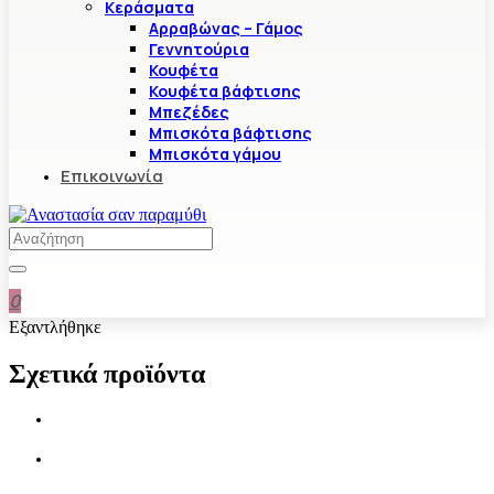
Κεράσματα
Αρραβώνας – Γάμος
Γεννητούρια
Κουφέτα
Κουφέτα βάφτισης
Μπεζέδες
Μπισκότα βάφτισης
Μπισκότα γάμου
Επικοινωνία
0
Εξαντλήθηκε
Σχετικά προϊόντα