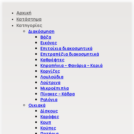
Αρχική
Κατάστημα
Κατηγορίες
Διακόσμηση
Βάζα
Εικόνες
Επιτοίχια διακοσμητικά
Επιτραπέζια διακοσμητικά
Καθρέφτες
Κηροπήγια – Φανάρια – Κεριά
Κορνίζες
Λουλούδια
Λούτρινα
Μικροέπιπλα
Πίνακες – Κάδρα
Ρολόγια
Οικιακά
Δίσκους
Καράφες
Κουπ
Κούπες
Ποτήρια