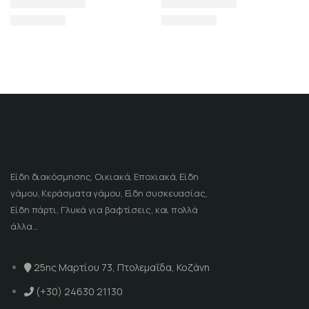
Είδη διακόσμησης, Οικιακά, Εποχιακά, Είδη
γάμου, Κεράσματα γάμου, Είδη συσκευασίας,
Είδη πάρτι, Γλυκά για βαφτίσεις, και πολλά
άλλα...
25ης Μαρτίου 73, Πτολεμαΐδα, Κοζάνη
(+30) 24630 21130