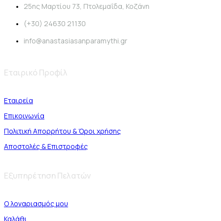
25ης Μαρτίου 73, Πτολεμαΐδα, Κοζάνη
(+30) 24630 21130
info@anastasiasanparamythi.gr
Εταιρικό Προφίλ
Εταιρεία
Επικοινωνία
Πολιτική Απορρήτου & Όροι χρήσης
Αποστολές & Επιστροφές
Εξυπηρέτηση Πελατών
Ο λογαριασμός μου
Καλάθι