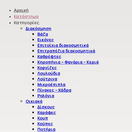
Αρχική
Κατάστημα
Κατηγορίες
Διακόσμηση
Βάζα
Εικόνες
Κατάστημα
Επιτοίχια διακοσμητικά
Επιτραπέζια διακοσμητικά
Καθρέφτες
Κηροπήγια – Φανάρια – Κεριά
Κατάστημα
Κορνίζες
Λουλούδια
Λούτρινα
Φίλτρο
Καθαρίστε Όλα
Μικροέπιπλα
Πίνακες – Κάδρα
Υλικό
Ρολόγια
Οικιακά
Δίσκους
Καράφες
Χρώμα
Κουπ
Κούπες
Ποτήρια