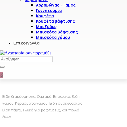
Αρραβώνας – Γάμος
Γεννητούρια
Κουφέτα
Κουφέτα βάφτισης
Μπεζέδες
Μπισκότα βάφτισης
Μπισκότα γάμου
Επικοινωνία
Παρουσίαση
1–12 από 886
Προϊόντων
Sorted by latest
Προηγ
1
2
3
…
74
Την επόμενη
0
Είδη διακόσμησης, Οικιακά, Εποχιακά, Είδη
γάμου, Κεράσματα γάμου, Είδη συσκευασίας,
Είδη πάρτι, Γλυκά για βαφτίσεις, και πολλά
άλλα...