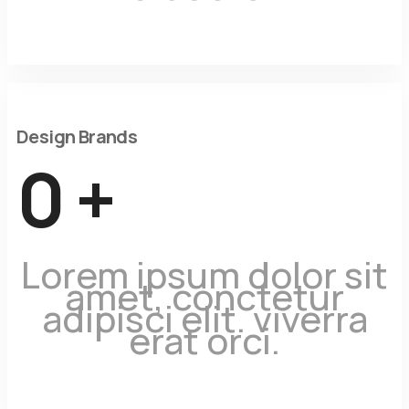
Design Brands
0
+
Lorem ipsum dolor sit
amet, conctetur
adipisci elit. viverra
erat orci.