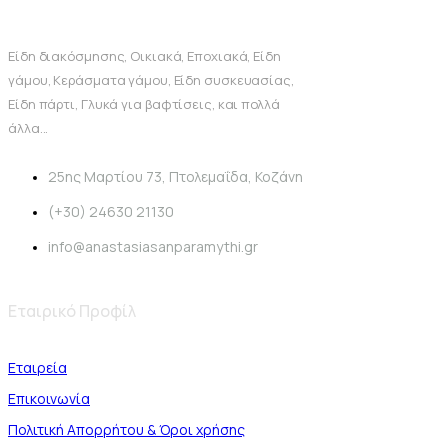
Είδη διακόσμησης, Οικιακά, Εποχιακά, Είδη
γάμου, Κεράσματα γάμου, Είδη συσκευασίας,
Είδη πάρτι, Γλυκά για βαφτίσεις, και πολλά
άλλα...
25ης Μαρτίου 73, Πτολεμαΐδα, Κοζάνη
(+30) 24630 21130
info@anastasiasanparamythi.gr
Εταιρικό Προφίλ
Εταιρεία
Επικοινωνία
Πολιτική Απορρήτου & Όροι χρήσης