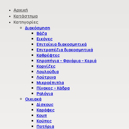
Αρχική
Κατάστημα
Κατηγορίες
Διακόσμηση
Βάζα
Εικόνες
Γάμος & Βάφτιση
Επιτοίχια διακοσμητικά
Επιτραπέζια διακοσμητικά
Καθρέφτες
Κηροπήγια – Φανάρια – Κεριά
Κορνίζες
Γάμος & Βάφτιση
Λουλούδια
Λούτρινα
Μικροέπιπλα
Πίνακες – Κάδρα
Ρολόγια
Οικιακά
Δίσκους
Καράφες
Κουπ
WELCOME TO RIODE
Κούπες
Ποτήρια