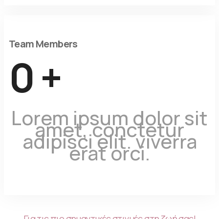
Team Members
0
+
Lorem ipsum dolor sit
amet, conctetur
adipisci elit. viverra
erat orci.
Για τις πιο σημαντικές στιγμές στη ζωή σας!