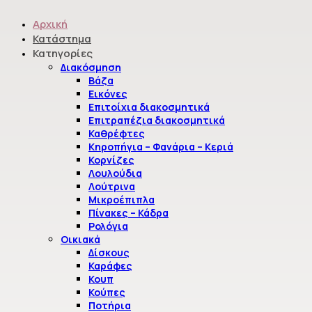
Αρχική
Κατάστημα
Κατηγορίες
Διακόσμηση
Βάζα
Κάνε τον χώρο σου...
Εικόνες
Επιτοίχια διακοσμητικά
σαν παραμύθι!
Επιτραπέζια διακοσμητικά
Καθρέφτες
Κηροπήγια – Φανάρια – Κεριά
Κορνίζες
Είδη διακόσμηση, Οικιακά, Εποχιακά, Είδη Γάμου,
Λουλούδια
Είδη Βάφτισης, Κεράσματα.
Κατάστημα
Λούτρινα
Μικροέπιπλα
Πίνακες – Κάδρα
Ρολόγια
Οικιακά
Δίσκους
Καράφες
Κουπ
Κούπες
Ποτήρια