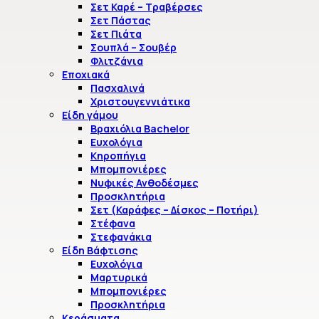
Σετ Καρέ – Τραβέρσες
Σετ Πάστας
Σετ Πιάτα
Σουπλά – Σουβέρ
Φλιτζάνια
Εποχιακά
Πασχαλινά
Χριστουγεννιάτικα
Είδη γάμου
Βραχιόλια Bachelor
Ευχολόγια
Κηροπήγια
Μπομπονιέρες
Νυφικές Ανθοδέσμες
Προσκλητήρια
Σετ (Καράφες – Δίσκος – Ποτήρι)
Στέφανα
Στεφανάκια
Είδη Βάφτισης
Ευχολόγια
Μαρτυρικά
Μπομπονιέρες
Προσκλητήρια
Κεράσματα