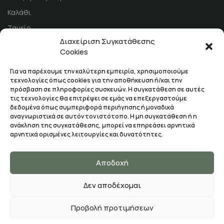
Καλάθι
Ταμείο
Διαχείριση Συγκατάθεσης
Τρόποι Πληρωμής
Cookies
Για να παρέχουμε την καλύτερη εμπειρία, χρησιμοποιούμε
Εγγραφή στο Newsletter
τεχνολογίες όπως cookies για την αποθήκευση ή/και την
πρόσβαση σε πληροφορίες συσκευών. Η συγκατάθεση σε αυτές
τις τεχνολογίες θα επιτρέψει σε εμάς να επεξεργαστούμε
ΕΓΓΡΑΦΉ
δεδομένα όπως συμπεριφορά περιήγησης ή μοναδικά
αναγνωριστικά σε αυτόν τον ιστότοπο. Η μη συγκατάθεση ή η
ανάκληση της συγκατάθεσης, μπορεί να επηρεάσει αρνητικά
αρνητικά ορισμένες λειτουργίες και δυνατότητες.
Αποδοχή
Αναστασία σαν παραμύθι
© 2022 - 2026. CREATED BY
Δεν αποδέχομαι
YOUROPIA
Προβολή προτιμήσεων