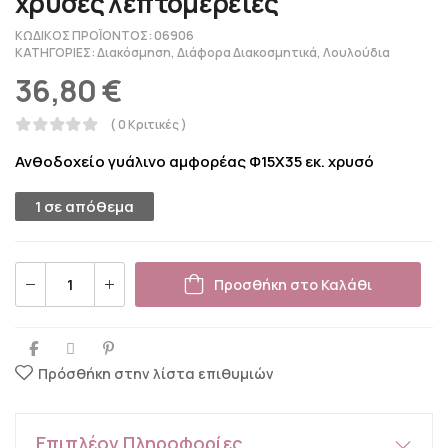
χρυσές λεπτομέρειες
ΚΩΔΙΚΌΣ ΠΡΟΪΌΝΤΟΣ:
06906
ΚΑΤΗΓΟΡΊΕΣ:
Διακόσμηση
,
Διάφορα Διακοσμητικά
,
Λουλούδια
36,80
€
( 0 Κριτικές )
Ανθοδοχείο γυάλινο αμφορέας Φ15Χ35 εκ. χρυσό
1 σε απόθεμα
Προσθήκη στο Καλάθι
Πρόσθήκη στην λίστα επιθυμιών
Επιπλέον Πληροφορίες