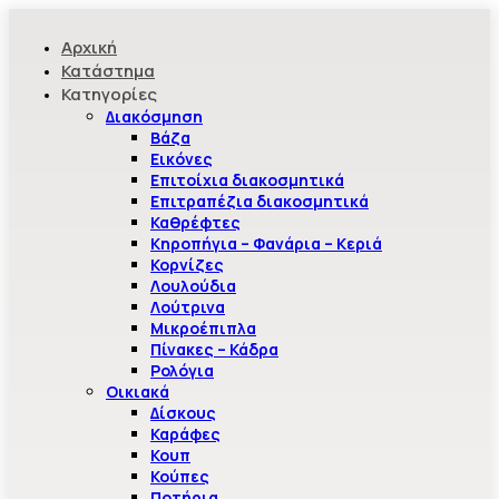
Αρχική
Κατάστημα
Κατηγορίες
Διακόσμηση
Βάζα
Εικόνες
Επιτοίχια διακοσμητικά
Επιτραπέζια διακοσμητικά
Καθρέφτες
Κηροπήγια – Φανάρια – Κεριά
Κορνίζες
Λουλούδια
Λούτρινα
Μικροέπιπλα
Πίνακες – Κάδρα
Ρολόγια
Οικιακά
Δίσκους
Καράφες
Κουπ
Κούπες
Ποτήρια