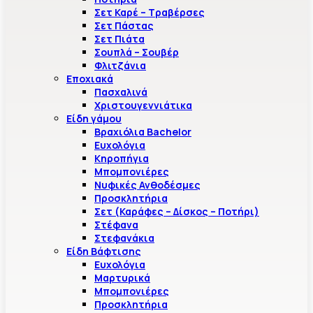
Σετ Καρέ – Τραβέρσες
Σετ Πάστας
Σετ Πιάτα
Σουπλά – Σουβέρ
Φλιτζάνια
Εποχιακά
Πασχαλινά
Χριστουγεννιάτικα
Είδη γάμου
Βραχιόλια Bachelor
Ευχολόγια
Κηροπήγια
Μπομπονιέρες
Νυφικές Ανθοδέσμες
Προσκλητήρια
Σετ (Καράφες – Δίσκος – Ποτήρι)
Στέφανα
Στεφανάκια
Είδη Βάφτισης
Ευχολόγια
Μαρτυρικά
Μπομπονιέρες
Προσκλητήρια