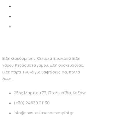
Είδη διακόσμησης, Οικιακά, Εποχιακά, Είδη
γάμου, Κεράσματα γάμου, Είδη συσκευασίας,
Είδη πάρτι, Γλυκά για βαφτίσεις, και πολλά
άλλα...
25ης Μαρτίου 73, Πτολεμαΐδα, Κοζάνη
(+30) 24630 21130
info@anastasiasanparamythi.gr