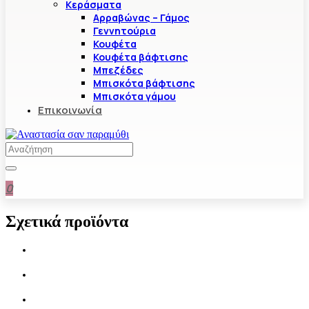
Κεράσματα
Αρραβώνας – Γάμος
Γεννητούρια
Κουφέτα
Κουφέτα βάφτισης
Μπεζέδες
Μπισκότα βάφτισης
Μπισκότα γάμου
Επικοινωνία
0
Σχετικά προϊόντα