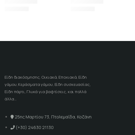
Είδη διακόσμησης, Οικιακά, Εποχιακά, Είδη
γάμου, Κεράσματα γάμου, Είδη συσκευασίας,
Είδη πάρτι, Γλυκά για βαφτίσεις, και πολλά
άλλα...
25ης Μαρτίου 73, Πτολεμαΐδα, Κοζάνη
(+30) 24630 21130