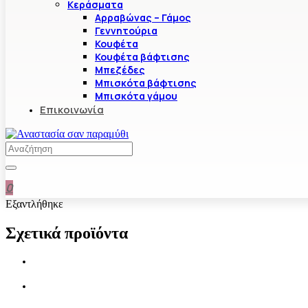
Κεράσματα
Αρραβώνας – Γάμος
Γεννητούρια
Κουφέτα
Κουφέτα βάφτισης
Μπεζέδες
Μπισκότα βάφτισης
Μπισκότα γάμου
Επικοινωνία
0
Εξαντλήθηκε
Σχετικά προϊόντα