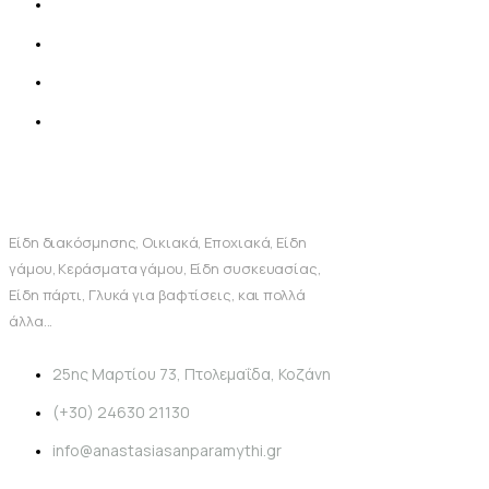
Είδη διακόσμησης, Οικιακά, Εποχιακά, Είδη
γάμου, Κεράσματα γάμου, Είδη συσκευασίας,
Είδη πάρτι, Γλυκά για βαφτίσεις, και πολλά
άλλα...
25ης Μαρτίου 73, Πτολεμαΐδα, Κοζάνη
(+30) 24630 21130
info@anastasiasanparamythi.gr