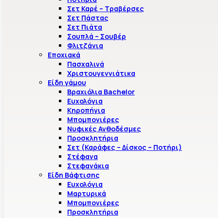
Σετ Καρέ – Τραβέρσες
Σετ Πάστας
Σετ Πιάτα
Σουπλά – Σουβέρ
Φλιτζάνια
Εποχιακά
Πασχαλινά
Χριστουγεννιάτικα
Είδη γάμου
Βραχιόλια Bachelor
Ευχολόγια
Κηροπήγια
Μπομπονιέρες
Νυφικές Ανθοδέσμες
Προσκλητήρια
Σετ (Καράφες – Δίσκος – Ποτήρι)
Στέφανα
Στεφανάκια
Είδη Βάφτισης
Ευχολόγια
Μαρτυρικά
Μπομπονιέρες
Προσκλητήρια