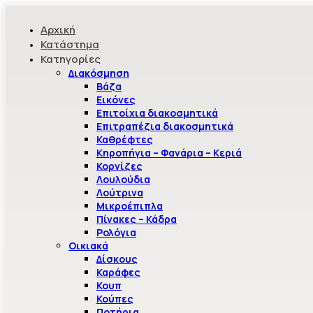
Αρχική
Κατάστημα
Κατηγορίες
Διακόσμηση
Βάζα
Εικόνες
Επιτοίχια διακοσμητικά
Επιτραπέζια διακοσμητικά
Καθρέφτες
Κηροπήγια – Φανάρια – Κεριά
Κορνίζες
Λουλούδια
Λούτρινα
Μικροέπιπλα
Πίνακες – Κάδρα
Ρολόγια
Οικιακά
Δίσκους
Καράφες
Κουπ
Κούπες
Ποτήρια