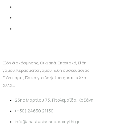
Είδη διακόσμησης, Οικιακά, Εποχιακά, Είδη
γάμου, Κεράσματα γάμου, Είδη συσκευασίας,
Είδη πάρτι, Γλυκά για βαφτίσεις, και πολλά
άλλα...
25ης Μαρτίου 73, Πτολεμαΐδα, Κοζάνη
(+30) 24630 21130
info@anastasiasanparamythi.gr