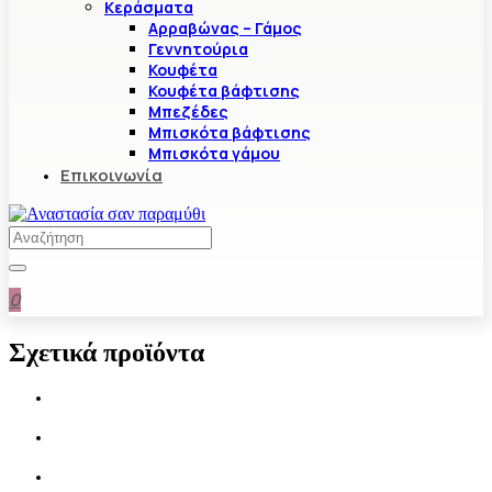
Κεράσματα
Αρραβώνας – Γάμος
Γεννητούρια
Κουφέτα
Κουφέτα βάφτισης
Μπεζέδες
Μπισκότα βάφτισης
Μπισκότα γάμου
Επικοινωνία
0
Σχετικά προϊόντα