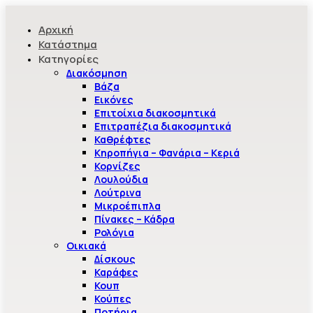
Αρχική
Κατάστημα
Κατηγορίες
Διακόσμηση
Βάζα
Εικόνες
Επιτοίχια διακοσμητικά
Επιτραπέζια διακοσμητικά
Καθρέφτες
Κηροπήγια – Φανάρια – Κεριά
Κορνίζες
Λουλούδια
Λούτρινα
Μικροέπιπλα
Πίνακες – Κάδρα
Ρολόγια
Οικιακά
Δίσκους
Καράφες
Κουπ
Κούπες
Ποτήρια