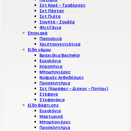
Σετ Καρέ – Τραβέρσες
Σετ Πάστας
Σετ Πιάτα
Σουπλά – Σουβέρ
Φλιτζάνια
Εποχιακά
Πασχαλινά
Χριστουγεννιάτικα
Είδη γάμου
Βραχιόλια Bachelor
Ευχολόγια
Κηροπήγια
Μπομπονιέρες
Νυφικές Ανθοδέσμες
Προσκλητήρια
Σετ (Καράφες – Δίσκος – Ποτήρι)
Στέφανα
Στεφανάκια
Είδη Βάφτισης
Ευχολόγια
Μαρτυρικά
Μπομπονιέρες
Προσκλητήρια