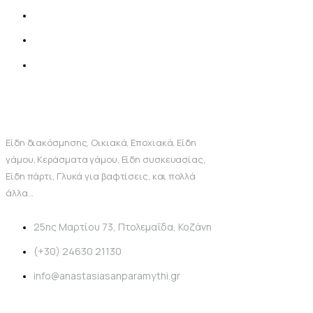
Είδη διακόσμησης, Οικιακά, Εποχιακά, Είδη
γάμου, Κεράσματα γάμου, Είδη συσκευασίας,
Είδη πάρτι, Γλυκά για βαφτίσεις, και πολλά
άλλα...
25ης Μαρτίου 73, Πτολεμαΐδα, Κοζάνη
(+30) 24630 21130
info@anastasiasanparamythi.gr