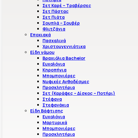
Σετ Καρέ – Τραβέρσες
Σετ Πάστας
Σετ Πιάτα
Σουπλά – Σουβέρ
Φλιτζάνια
Εποχιακά
Πασχαλινά
Χριστουγεννιάτικα
Είδη γάμου
Βραχιόλια Bachelor
Ευχολόγια
Κηροπήγια
Μπομπονιέρες
Νυφικές Ανθοδέσμες
Προσκλητήρια
Σετ (Καράφες – Δίσκος – Ποτήρι)
Στέφανα
Στεφανάκια
Είδη Βάφτισης
Ευχολόγια
Μαρτυρικά
Μπομπονιέρες
Προσκλητήρια