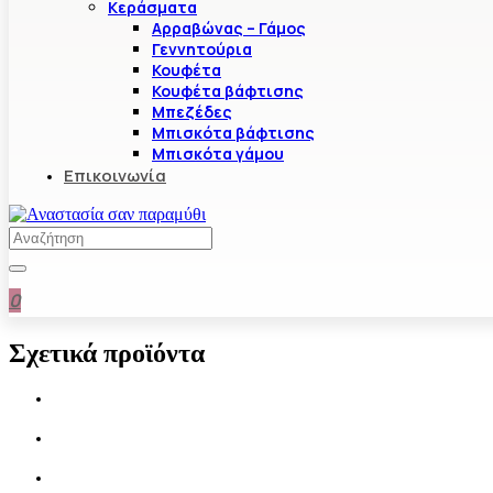
Κεράσματα
Αρραβώνας – Γάμος
Γεννητούρια
Κουφέτα
Κουφέτα βάφτισης
Μπεζέδες
Μπισκότα βάφτισης
Μπισκότα γάμου
Επικοινωνία
0
Σχετικά προϊόντα