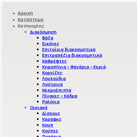
Αρχική
Κατάστημα
Κατηγορίες
Διακόσμηση
Βάζα
Εικόνες
Επιτοίχια διακοσμητικά
Επιτραπέζια διακοσμητικά
Καθρέφτες
Κηροπήγια – Φανάρια – Κεριά
Κορνίζες
Λουλούδια
Λούτρινα
Μικροέπιπλα
Πίνακες – Κάδρα
Ρολόγια
Οικιακά
Δίσκους
Καράφες
Κουπ
Κούπες
Ποτήρια