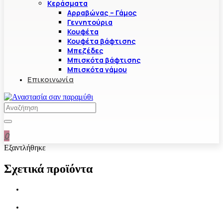
Κεράσματα
Αρραβώνας – Γάμος
Γεννητούρια
Κουφέτα
Κουφέτα βάφτισης
Μπεζέδες
Μπισκότα βάφτισης
Μπισκότα γάμου
Επικοινωνία
0
Εξαντλήθηκε
Σχετικά προϊόντα