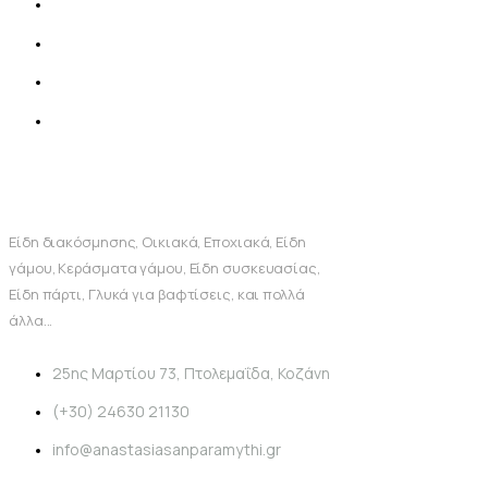
Είδη διακόσμησης, Οικιακά, Εποχιακά, Είδη
γάμου, Κεράσματα γάμου, Είδη συσκευασίας,
Είδη πάρτι, Γλυκά για βαφτίσεις, και πολλά
άλλα...
25ης Μαρτίου 73, Πτολεμαΐδα, Κοζάνη
(+30) 24630 21130
info@anastasiasanparamythi.gr