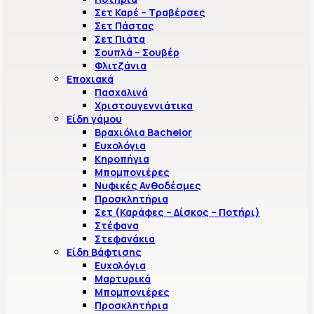
Σετ Καρέ – Τραβέρσες
Σετ Πάστας
Σετ Πιάτα
Σουπλά – Σουβέρ
Φλιτζάνια
Εποχιακά
Πασχαλινά
Χριστουγεννιάτικα
Είδη γάμου
Βραχιόλια Bachelor
Ευχολόγια
Κηροπήγια
Μπομπονιέρες
Νυφικές Ανθοδέσμες
Προσκλητήρια
Σετ (Καράφες – Δίσκος – Ποτήρι)
Στέφανα
Στεφανάκια
Είδη Βάφτισης
Ευχολόγια
Μαρτυρικά
Μπομπονιέρες
Προσκλητήρια