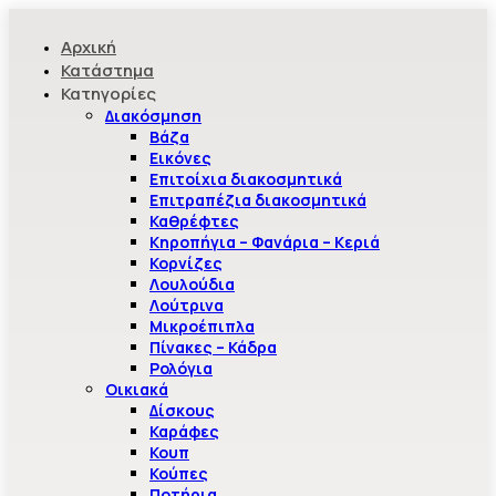
Αρχική
Κατάστημα
Κατηγορίες
Διακόσμηση
Βάζα
Εικόνες
Επιτοίχια διακοσμητικά
Επιτραπέζια διακοσμητικά
Καθρέφτες
Κηροπήγια – Φανάρια – Κεριά
Κορνίζες
Λουλούδια
Λούτρινα
Μικροέπιπλα
Πίνακες – Κάδρα
Ρολόγια
Οικιακά
Δίσκους
Καράφες
Κουπ
Κούπες
Ποτήρια