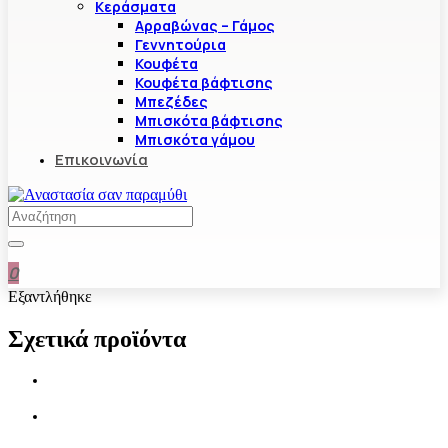
Κεράσματα
Αρραβώνας – Γάμος
Γεννητούρια
Κουφέτα
Κουφέτα βάφτισης
Μπεζέδες
Μπισκότα βάφτισης
Μπισκότα γάμου
Επικοινωνία
0
Εξαντλήθηκε
Σχετικά προϊόντα