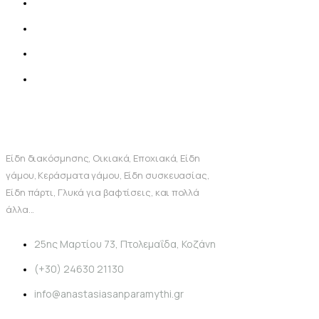
Είδη διακόσμησης, Οικιακά, Εποχιακά, Είδη
γάμου, Κεράσματα γάμου, Είδη συσκευασίας,
Είδη πάρτι, Γλυκά για βαφτίσεις, και πολλά
άλλα...
25ης Μαρτίου 73, Πτολεμαΐδα, Κοζάνη
(+30) 24630 21130
info@anastasiasanparamythi.gr