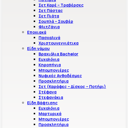
Σετ Καρέ – Τραβέρσες
Σετ Πάστας
Σετ Πιάτα
Σουπλά – Σουβέρ
Φλιτζάνια
Εποχιακά
Πασχαλινά
Χριστουγεννιάτικα
Είδη γάμου
Βραχιόλια Bachelor
Ευχολόγια
Κηροπήγια
Μπομπονιέρες
Νυφικές Ανθοδέσμες
Προσκλητήρια
Σετ (Καράφες – Δίσκος – Ποτήρι)
Στέφανα
Στεφανάκια
Είδη Βάφτισης
Ευχολόγια
Μαρτυρικά
Μπομπονιέρες
Προσκλητήρια