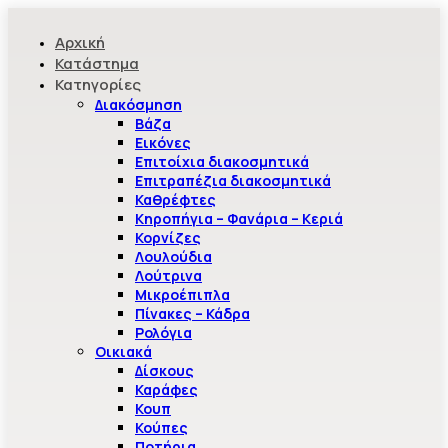
Αρχική
Κατάστημα
Κατηγορίες
Διακόσμηση
Βάζα
Εικόνες
Επιτοίχια διακοσμητικά
Επιτραπέζια διακοσμητικά
Καθρέφτες
Κηροπήγια – Φανάρια – Κεριά
Κορνίζες
Λουλούδια
Λούτρινα
Μικροέπιπλα
Πίνακες – Κάδρα
Ρολόγια
Οικιακά
Δίσκους
Καράφες
Κουπ
Κούπες
Ποτήρια