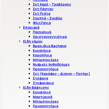
Σετ Καρέ – Τραβέρσες
Σετ Πάστας
Σετ Πιάτα
Σουπλά – Σουβέρ
Φλιτζάνια
Εποχιακά
Πασχαλινά
Χριστουγεννιάτικα
Είδη γάμου
Βραχιόλια Bachelor
Ευχολόγια
Κηροπήγια
Μπομπονιέρες
Νυφικές Ανθοδέσμες
Προσκλητήρια
Σετ (Καράφες – Δίσκος – Ποτήρι)
Στέφανα
Στεφανάκια
Είδη Βάφτισης
Ευχολόγια
Μαρτυρικά
Μπομπονιέρες
Προσκλητήρια