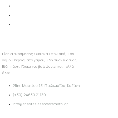
Είδη διακόσμησης, Οικιακά, Εποχιακά, Είδη
γάμου, Κεράσματα γάμου, Είδη συσκευασίας,
Είδη πάρτι, Γλυκά για βαφτίσεις, και πολλά
άλλα...
25ης Μαρτίου 73, Πτολεμαΐδα, Κοζάνη
(+30) 24630 21130
info@anastasiasanparamythi.gr