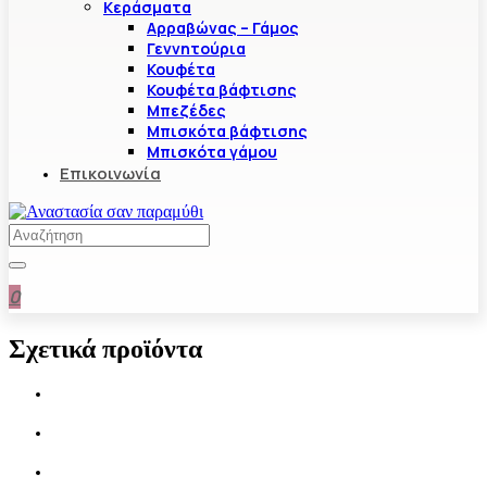
Κεράσματα
Αρραβώνας – Γάμος
Γεννητούρια
Κουφέτα
Κουφέτα βάφτισης
Μπεζέδες
Μπισκότα βάφτισης
Μπισκότα γάμου
Επικοινωνία
0
Σχετικά προϊόντα