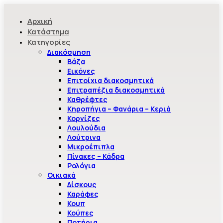
Αρχική
Κατάστημα
Κατηγορίες
Διακόσμηση
Βάζα
Εικόνες
Επιτοίχια διακοσμητικά
Επιτραπέζια διακοσμητικά
Καθρέφτες
Κηροπήγια – Φανάρια – Κεριά
Κορνίζες
Λουλούδια
Λούτρινα
Μικροέπιπλα
Πίνακες – Κάδρα
Ρολόγια
Οικιακά
Δίσκους
Καράφες
Κουπ
Κούπες
Ποτήρια