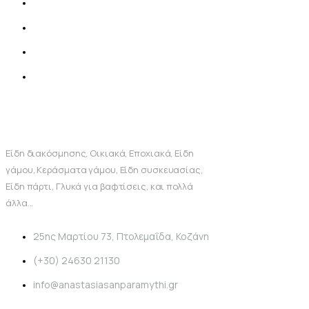
Είδη διακόσμησης, Οικιακά, Εποχιακά, Είδη
γάμου, Κεράσματα γάμου, Είδη συσκευασίας,
Είδη πάρτι, Γλυκά για βαφτίσεις, και πολλά
άλλα...
25ης Μαρτίου 73, Πτολεμαΐδα, Κοζάνη
(+30) 24630 21130
info@anastasiasanparamythi.gr