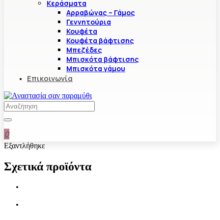
Κεράσματα
Αρραβώνας – Γάμος
Γεννητούρια
Κουφέτα
Κουφέτα βάφτισης
Μπεζέδες
Μπισκότα βάφτισης
Μπισκότα γάμου
Επικοινωνία
0
Εξαντλήθηκε
Σχετικά προϊόντα