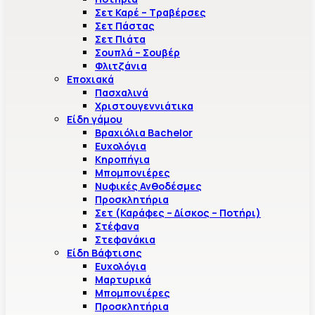
Σετ Καρέ – Τραβέρσες
Σετ Πάστας
Σετ Πιάτα
Σουπλά – Σουβέρ
Φλιτζάνια
Εποχιακά
Πασχαλινά
Χριστουγεννιάτικα
Είδη γάμου
Βραχιόλια Bachelor
Ευχολόγια
Κηροπήγια
Μπομπονιέρες
Νυφικές Ανθοδέσμες
Προσκλητήρια
Σετ (Καράφες – Δίσκος – Ποτήρι)
Στέφανα
Στεφανάκια
Είδη Βάφτισης
Ευχολόγια
Μαρτυρικά
Μπομπονιέρες
Προσκλητήρια