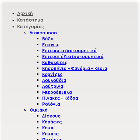
Αρχική
Κατάστημα
Κατηγορίες
Διακόσμηση
Βάζα
Εικόνες
Επιτοίχια διακοσμητικά
Επιτραπέζια διακοσμητικά
Καθρέφτες
Κηροπήγια – Φανάρια – Κεριά
Κορνίζες
Λουλούδια
Λούτρινα
Μικροέπιπλα
Πίνακες – Κάδρα
Ρολόγια
Οικιακά
Δίσκους
Καράφες
Κουπ
Κούπες
Ποτήρια