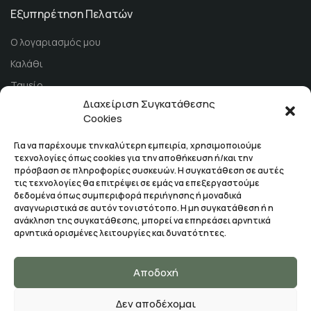
Εξυπηρέτηση Πελατών
Ο λογαριασμός μου
Καλάθι
Ταμείο
Διαχείριση Συγκατάθεσης
Τρόποι Πληρωμής
Cookies
Για να παρέχουμε την καλύτερη εμπειρία, χρησιμοποιούμε
Εγγραφή στο Newsletter
τεχνολογίες όπως cookies για την αποθήκευση ή/και την
πρόσβαση σε πληροφορίες συσκευών. Η συγκατάθεση σε αυτές
τις τεχνολογίες θα επιτρέψει σε εμάς να επεξεργαστούμε
ΕΓΓΡΑΦΉ
δεδομένα όπως συμπεριφορά περιήγησης ή μοναδικά
αναγνωριστικά σε αυτόν τον ιστότοπο. Η μη συγκατάθεση ή η
ανάκληση της συγκατάθεσης, μπορεί να επηρεάσει αρνητικά
αρνητικά ορισμένες λειτουργίες και δυνατότητες.
Αποδοχή
Αναστασία σαν παραμύθι
© 2022 - 2026. CREATED BY
Δεν αποδέχομαι