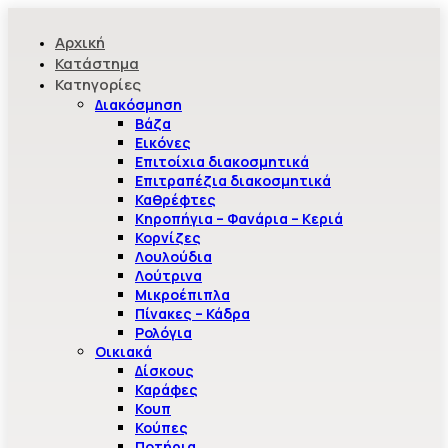
Αρχική
Κατάστημα
Κατηγορίες
Διακόσμηση
Βάζα
Εικόνες
Επιτοίχια διακοσμητικά
Επιτραπέζια διακοσμητικά
Καθρέφτες
Κηροπήγια – Φανάρια – Κεριά
Κορνίζες
Λουλούδια
Λούτρινα
Μικροέπιπλα
Πίνακες – Κάδρα
Ρολόγια
Οικιακά
Δίσκους
Καράφες
Κουπ
Κούπες
Ποτήρια