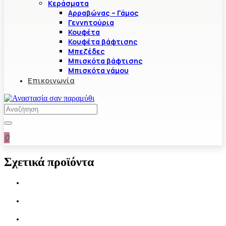
Κεράσματα
Αρραβώνας – Γάμος
Γεννητούρια
Κουφέτα
Κουφέτα βάφτισης
Μπεζέδες
Μπισκότα βάφτισης
Μπισκότα γάμου
Επικοινωνία
0
Σχετικά προϊόντα