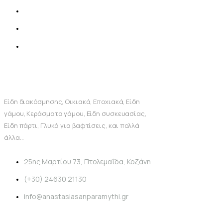
Είδη διακόσμησης, Οικιακά, Εποχιακά, Είδη
γάμου, Κεράσματα γάμου, Είδη συσκευασίας,
Είδη πάρτι, Γλυκά για βαφτίσεις, και πολλά
άλλα...
25ης Μαρτίου 73, Πτολεμαΐδα, Κοζάνη
(+30) 24630 21130
info@anastasiasanparamythi.gr