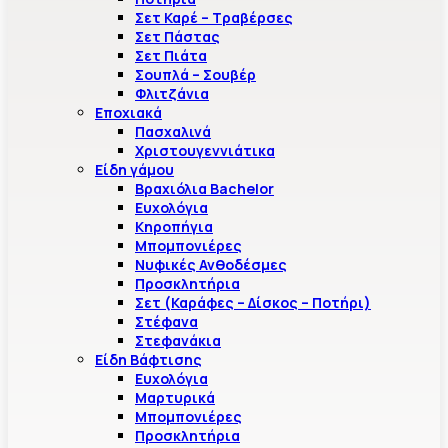
Σετ Καρέ – Τραβέρσες
Σετ Πάστας
Σετ Πιάτα
Σουπλά – Σουβέρ
Φλιτζάνια
Εποχιακά
Πασχαλινά
Χριστουγεννιάτικα
Είδη γάμου
Βραχιόλια Bachelor
Ευχολόγια
Κηροπήγια
Μπομπονιέρες
Νυφικές Ανθοδέσμες
Προσκλητήρια
Σετ (Καράφες – Δίσκος – Ποτήρι)
Στέφανα
Στεφανάκια
Είδη Βάφτισης
Ευχολόγια
Μαρτυρικά
Μπομπονιέρες
Προσκλητήρια