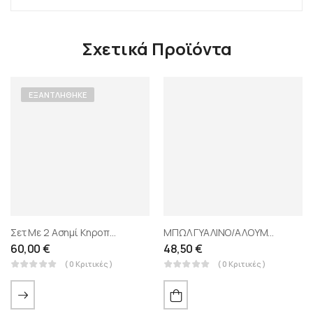
Σχετικά Προϊόντα
ΕΞΑΝΤΛΉΘΗΚΕ
Σετ Με 2 Ασημί Κηροπήγια Μεταλλικά Με Γυαλί
ΜΠΩΛ ΓΥΑΛΙΝΟ/ΑΛΟΥΜΙΝΙΟ ΜΕ ΔΙΑΜΑΝΤΑΚΙΑ
60,00
€
48,50
€
( 0 Κριτικές )
( 0 Κριτικές )