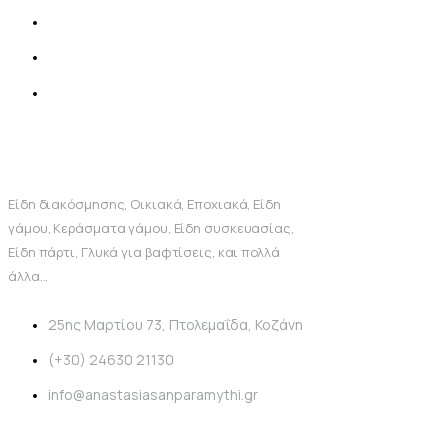
Είδη διακόσμησης, Οικιακά, Εποχιακά, Είδη
γάμου, Κεράσματα γάμου, Είδη συσκευασίας,
Είδη πάρτι, Γλυκά για βαφτίσεις, και πολλά
άλλα...
25ης Μαρτίου 73, Πτολεμαΐδα, Κοζάνη
(+30) 24630 21130
info@anastasiasanparamythi.gr