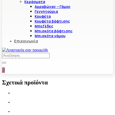
Κεράσματα
Αρραβώνας – Γάμος
Γεννητούρια
Κουφέτα
Κουφέτα βάφτισης
Μπεζέδες
Μπισκότα βάφτισης
Μπισκότα γάμου
Επικοινωνία
0
Σχετικά προϊόντα