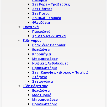
Σετ Καρέ – Τραβέρσες
Σετ Πάστας
Σετ Πιάτα
Σουπλά – Σουβέρ
Φλιτζάνια
Εποχιακά
Πασχαλινά
Χριστουγεννιάτικα
Είδη γάμου
Βραχιόλια Bachelor
Ευχολόγια
Κηροπήγια
Μπομπονιέρες
Νυφικές Ανθοδέσμες
Προσκλητήρια
Σετ (Καράφες – Δίσκος – Ποτήρι)
Στέφανα
Στεφανάκια
Είδη Βάφτισης
Ευχολόγια
Μαρτυρικά
Μπομπονιέρες
Προσκλητήρια