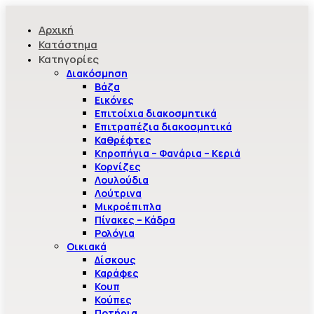
Αρχική
Κατάστημα
Κατηγορίες
Διακόσμηση
Βάζα
Εικόνες
Επιτοίχια διακοσμητικά
Επιτραπέζια διακοσμητικά
Καθρέφτες
Κηροπήγια – Φανάρια – Κεριά
Κορνίζες
Λουλούδια
Λούτρινα
Μικροέπιπλα
Πίνακες – Κάδρα
Ρολόγια
Οικιακά
Δίσκους
Καράφες
Κουπ
Κούπες
Ποτήρια