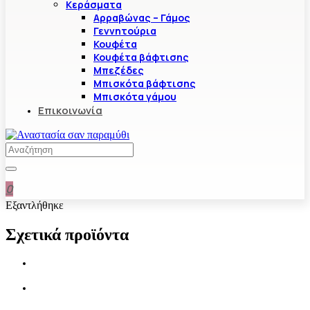
Κεράσματα
Αρραβώνας – Γάμος
Γεννητούρια
Κουφέτα
Κουφέτα βάφτισης
Μπεζέδες
Μπισκότα βάφτισης
Μπισκότα γάμου
Επικοινωνία
0
Εξαντλήθηκε
Σχετικά προϊόντα