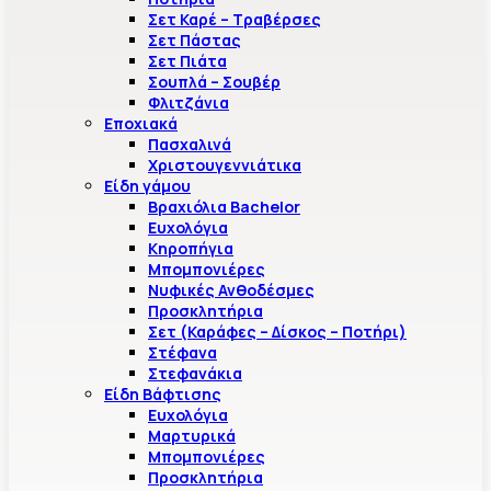
Σετ Καρέ – Τραβέρσες
Σετ Πάστας
Σετ Πιάτα
Σουπλά – Σουβέρ
Φλιτζάνια
Εποχιακά
Πασχαλινά
Χριστουγεννιάτικα
Είδη γάμου
Βραχιόλια Bachelor
Ευχολόγια
Κηροπήγια
Μπομπονιέρες
Νυφικές Ανθοδέσμες
Προσκλητήρια
Σετ (Καράφες – Δίσκος – Ποτήρι)
Στέφανα
Στεφανάκια
Είδη Βάφτισης
Ευχολόγια
Μαρτυρικά
Μπομπονιέρες
Προσκλητήρια