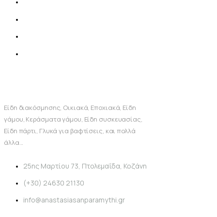
Είδη διακόσμησης, Οικιακά, Εποχιακά, Είδη
γάμου, Κεράσματα γάμου, Είδη συσκευασίας,
Είδη πάρτι, Γλυκά για βαφτίσεις, και πολλά
άλλα...
25ης Μαρτίου 73, Πτολεμαΐδα, Κοζάνη
(+30) 24630 21130
info@anastasiasanparamythi.gr