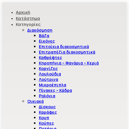
Αρχική
Κατάστημα
Κατηγορίες
Διακόσμηση
Βάζα
Εικόνες
Επιτοίχια διακοσμητικά
Επιτραπέζια διακοσμητικά
Καθρέφτες
Κηροπήγια – Φανάρια – Κεριά
Κορνίζες
Λουλούδια
Λούτρινα
Μικροέπιπλα
Πίνακες – Κάδρα
Ρολόγια
Οικιακά
Δίσκους
Καράφες
Κουπ
Κούπες
Ποτήρια