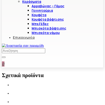
Κεράσματα
Αρραβώνας – Γάμος
Γεννητούρια
Κουφέτα
Κουφέτα βάφτισης
Μπεζέδες
Μπισκότα βάφτισης
Μπισκότα γάμου
Επικοινωνία
0
Σχετικά προϊόντα