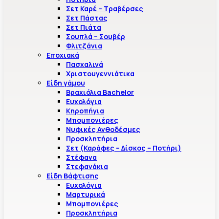
Σετ Καρέ – Τραβέρσες
Σετ Πάστας
Σετ Πιάτα
Σουπλά – Σουβέρ
Φλιτζάνια
Εποχιακά
Πασχαλινά
Χριστουγεννιάτικα
Είδη γάμου
Βραχιόλια Bachelor
Ευχολόγια
Κηροπήγια
Μπομπονιέρες
Νυφικές Ανθοδέσμες
Προσκλητήρια
Σετ (Καράφες – Δίσκος – Ποτήρι)
Στέφανα
Στεφανάκια
Είδη Βάφτισης
Ευχολόγια
Μαρτυρικά
Μπομπονιέρες
Προσκλητήρια