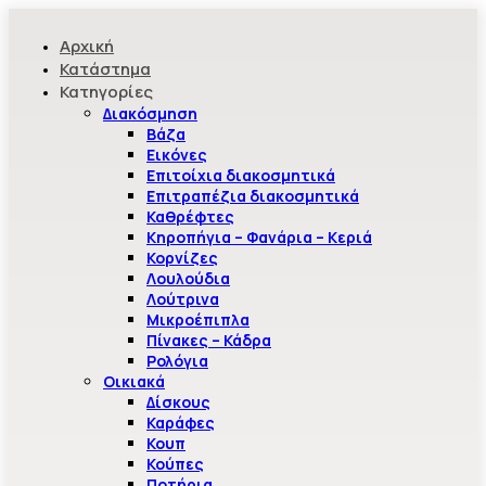
Αρχική
Κατάστημα
Κατηγορίες
Διακόσμηση
Βάζα
Εικόνες
Επιτοίχια διακοσμητικά
Επιτραπέζια διακοσμητικά
Καθρέφτες
Κηροπήγια – Φανάρια – Κεριά
Κορνίζες
Λουλούδια
Λούτρινα
Μικροέπιπλα
Πίνακες – Κάδρα
Ρολόγια
Οικιακά
Δίσκους
Καράφες
Κουπ
Κούπες
Ποτήρια