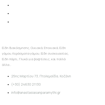
Είδη διακόσμησης, Οικιακά, Εποχιακά, Είδη
γάμου, Κεράσματα γάμου, Είδη συσκευασίας,
Είδη πάρτι, Γλυκά για βαφτίσεις, και πολλά
άλλα...
25ης Μαρτίου 73, Πτολεμαΐδα, Κοζάνη
(+30) 24630 21130
info@anastasiasanparamythi.gr