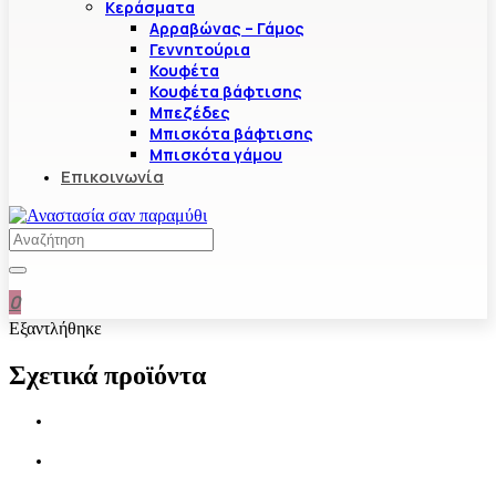
Κεράσματα
Αρραβώνας – Γάμος
Γεννητούρια
Κουφέτα
Κουφέτα βάφτισης
Μπεζέδες
Μπισκότα βάφτισης
Μπισκότα γάμου
Επικοινωνία
0
Εξαντλήθηκε
Σχετικά προϊόντα