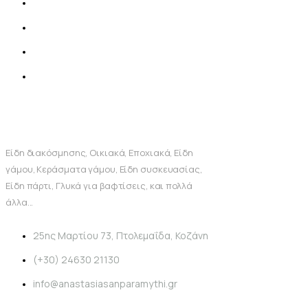
Είδη διακόσμησης, Οικιακά, Εποχιακά, Είδη
γάμου, Κεράσματα γάμου, Είδη συσκευασίας,
Είδη πάρτι, Γλυκά για βαφτίσεις, και πολλά
άλλα...
25ης Μαρτίου 73, Πτολεμαΐδα, Κοζάνη
(+30) 24630 21130
info@anastasiasanparamythi.gr