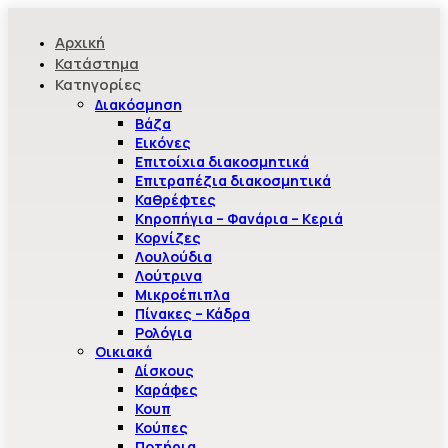
Αρχική
Κατάστημα
Κατηγορίες
Διακόσμηση
Βάζα
Εικόνες
Επιτοίχια διακοσμητικά
Επιτραπέζια διακοσμητικά
Καθρέφτες
Κηροπήγια – Φανάρια – Κεριά
Κορνίζες
Λουλούδια
Λούτρινα
Μικροέπιπλα
Πίνακες – Κάδρα
Ρολόγια
Οικιακά
Δίσκους
Καράφες
Κουπ
Κούπες
Ποτήρια