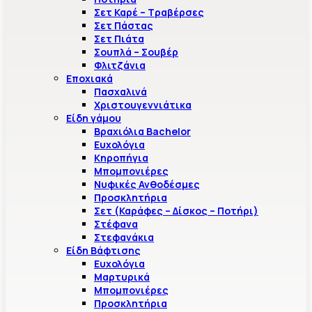
Σετ Καρέ – Τραβέρσες
Σετ Πάστας
Σετ Πιάτα
Σουπλά – Σουβέρ
Φλιτζάνια
Εποχιακά
Πασχαλινά
Χριστουγεννιάτικα
Είδη γάμου
Βραχιόλια Bachelor
Ευχολόγια
Κηροπήγια
Μπομπονιέρες
Νυφικές Ανθοδέσμες
Προσκλητήρια
Σετ (Καράφες – Δίσκος – Ποτήρι)
Στέφανα
Στεφανάκια
Είδη Βάφτισης
Ευχολόγια
Μαρτυρικά
Μπομπονιέρες
Προσκλητήρια