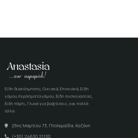
Είδη διακόσμησης, Οικιακά, Εποχιακά, Είδη
γάμου, Κεράσματα γάμου, Είδη συσκευασίας,
Είδη πάρτι, Γλυκά για βαφτίσεις, και πολλά
άλλα...
25ης Μαρτίου 73, Πτολεμαΐδα, Κοζάνη
(+30) 24630 21130