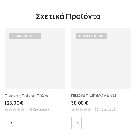
Σχετικά Προϊόντα
ΕΞΑΝΤΛΉΘΗΚΕ
ΕΞΑΝΤΛΉΘΗΚΕ
Πίνακας Τοίχου Ξύλινος 120Χ90 Εκ. Με Κορνίζα Και Ανάγλυφα Strass
ΠΙΝΑΚΑΣ ΜΕ ΦΥΛΛΑ ΚΑΙ ΚΟΡΝΙΖΑ ΧΡΥΣΟΣ ΜΠΕΖ
125,00
€
38,00
€
( 0 Κριτικές )
( 0 Κριτικές )