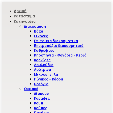
Αρχική
Κατάστημα
Κατηγορίες
Διακόσμηση
Βάζα
Εικόνες
Επιτοίχια διακοσμητικά
Επιτραπέζια διακοσμητικά
Καθρέφτες
Κηροπήγια – Φανάρια – Κεριά
Κορνίζες
Λουλούδια
Λούτρινα
Μικροέπιπλα
Πίνακες – Κάδρα
Ρολόγια
Οικιακά
Δίσκους
Καράφες
Κουπ
Κούπες
Ποτήρια