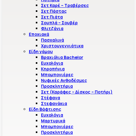
Σετ Καρέ – Τραβέρσες
Σετ Πάστας
Σετ Πιάτα
Σουπλά – Σουβέρ
Φλιτζάνια
Εποχιακά
Πασχαλινά
Χριστουγεννιάτικα
Είδη γάμου
Βραχιόλια Bachelor
Ευχολόγια
Κηροπήγια
Μπομπονιέρες
Νυφικές Ανθοδέσμες
Προσκλητήρια
Σετ (Καράφες – Δίσκος – Ποτήρι)
Στέφανα
Στεφανάκια
Είδη Βάφτισης
Ευχολόγια
Μαρτυρικά
Μπομπονιέρες
Προσκλητήρια