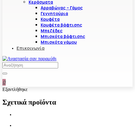
Κεράσματα
Αρραβώνας – Γάμος
Γεννητούρια
Κουφέτα
Κουφέτα βάφτισης
Μπεζέδες
Μπισκότα βάφτισης
Μπισκότα γάμου
Επικοινωνία
0
Εξαντλήθηκε
Σχετικά προϊόντα