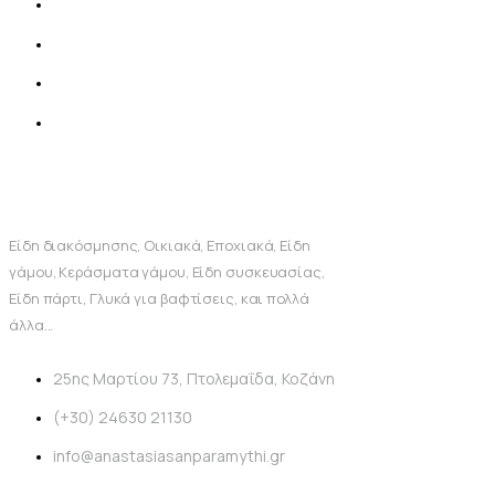
Είδη διακόσμησης, Οικιακά, Εποχιακά, Είδη
γάμου, Κεράσματα γάμου, Είδη συσκευασίας,
Είδη πάρτι, Γλυκά για βαφτίσεις, και πολλά
άλλα...
25ης Μαρτίου 73, Πτολεμαΐδα, Κοζάνη
(+30) 24630 21130
info@anastasiasanparamythi.gr