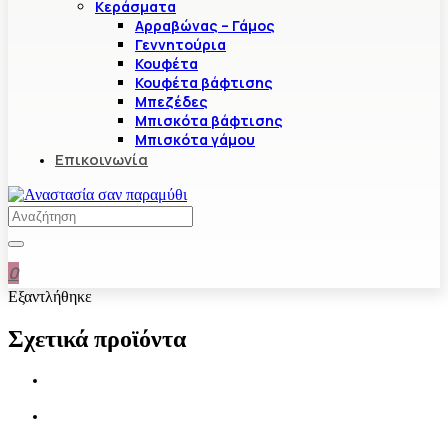
Κεράσματα
Αρραβώνας – Γάμος
Γεννητούρια
Κουφέτα
Κουφέτα βάφτισης
Μπεζέδες
Μπισκότα βάφτισης
Μπισκότα γάμου
Επικοινωνία
0
Εξαντλήθηκε
Σχετικά προϊόντα