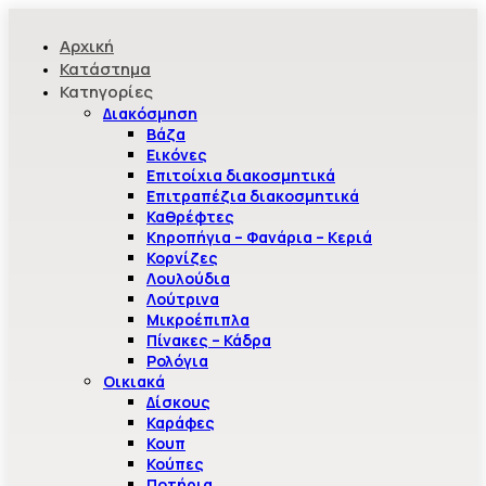
Αρχική
Κατάστημα
Κατηγορίες
Διακόσμηση
Βάζα
Εικόνες
Επιτοίχια διακοσμητικά
Επιτραπέζια διακοσμητικά
Καθρέφτες
Κηροπήγια – Φανάρια – Κεριά
Κορνίζες
Λουλούδια
Λούτρινα
Μικροέπιπλα
Πίνακες – Κάδρα
Ρολόγια
Οικιακά
Δίσκους
Καράφες
Κουπ
Κούπες
Ποτήρια