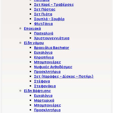
Σετ Καρέ – Τραβέρσες
Σετ Πάστας
Σετ Πιάτα
Σουπλά – Σουβέρ
Φλιτζάνια
Εποχιακά
Πασχαλινά
Χριστουγεννιάτικα
Είδη γάμου
Βραχιόλια Bachelor
Ευχολόγια
Κηροπήγια
Μπομπονιέρες
Νυφικές Ανθοδέσμες
Προσκλητήρια
Σετ (Καράφες – Δίσκος – Ποτήρι)
Στέφανα
Στεφανάκια
Είδη Βάφτισης
Ευχολόγια
Μαρτυρικά
Μπομπονιέρες
Προσκλητήρια