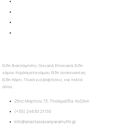
Είδη διακόσμησης, Οικιακά, Εποχιακά, Είδη
γάμου, Κεράσματα γάμου, Είδη συσκευασίας,
Είδη πάρτι, Γλυκά για βαφτίσεις, και πολλά
άλλα...
25ης Μαρτίου 73, Πτολεμαΐδα, Κοζάνη
(+30) 24630 21130
info@anastasiasanparamythi.gr