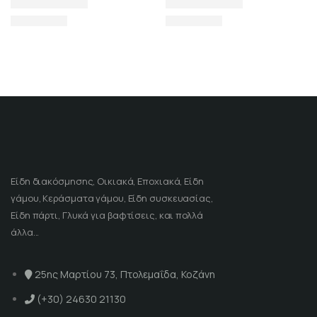
Είδη διακόσμησης, Οικιακά, Εποχιακά, Είδη
γάμου, Κεράσματα γάμου, Είδη συσκευασίας,
Είδη πάρτι, Γλυκά για βαφτίσεις, και πολλά
άλλα...
25ης Μαρτίου 73, Πτολεμαΐδα, Κοζάνη
(+30) 24630 21130