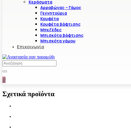
Κεράσματα
Αρραβώνας – Γάμος
Γεννητούρια
Κουφέτα
Κουφέτα βάφτισης
Μπεζέδες
Μπισκότα βάφτισης
Μπισκότα γάμου
Επικοινωνία
0
Σχετικά προϊόντα