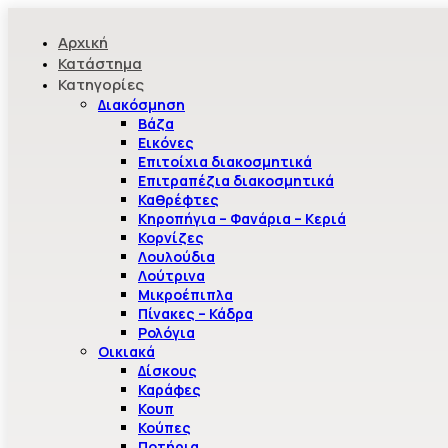
Αρχική
Κατάστημα
Κατηγορίες
Διακόσμηση
Βάζα
Εικόνες
Επιτοίχια διακοσμητικά
Επιτραπέζια διακοσμητικά
Καθρέφτες
Κηροπήγια – Φανάρια – Κεριά
Κορνίζες
Λουλούδια
Λούτρινα
Μικροέπιπλα
Πίνακες – Κάδρα
Ρολόγια
Οικιακά
Δίσκους
Καράφες
Κουπ
Κούπες
Ποτήρια