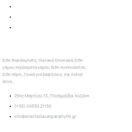
Είδη διακόσμησης, Οικιακά, Εποχιακά, Είδη
γάμου, Κεράσματα γάμου, Είδη συσκευασίας,
Είδη πάρτι, Γλυκά για βαφτίσεις, και πολλά
άλλα...
25ης Μαρτίου 73, Πτολεμαΐδα, Κοζάνη
(+30) 24630 21130
info@anastasiasanparamythi.gr