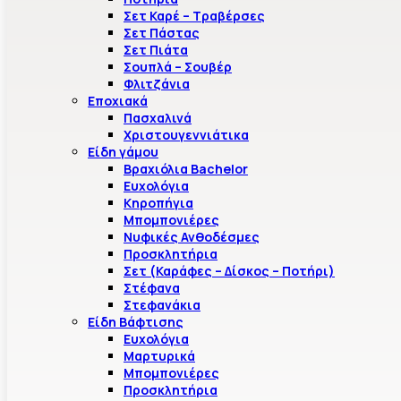
Σετ Καρέ – Τραβέρσες
Σετ Πάστας
Σετ Πιάτα
Σουπλά – Σουβέρ
Φλιτζάνια
Εποχιακά
Πασχαλινά
Χριστουγεννιάτικα
Είδη γάμου
Βραχιόλια Bachelor
Ευχολόγια
Κηροπήγια
Μπομπονιέρες
Νυφικές Ανθοδέσμες
Προσκλητήρια
Σετ (Καράφες – Δίσκος – Ποτήρι)
Στέφανα
Στεφανάκια
Είδη Βάφτισης
Ευχολόγια
Μαρτυρικά
Μπομπονιέρες
Προσκλητήρια