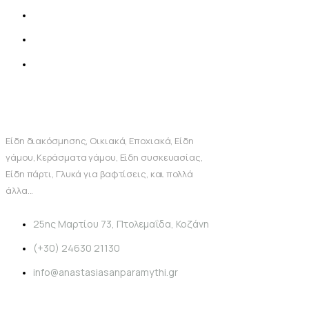
Είδη διακόσμησης, Οικιακά, Εποχιακά, Είδη
γάμου, Κεράσματα γάμου, Είδη συσκευασίας,
Είδη πάρτι, Γλυκά για βαφτίσεις, και πολλά
άλλα...
25ης Μαρτίου 73, Πτολεμαΐδα, Κοζάνη
(+30) 24630 21130
info@anastasiasanparamythi.gr