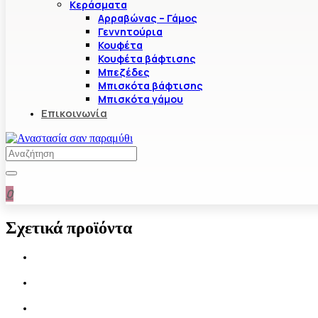
Κεράσματα
Αρραβώνας – Γάμος
Γεννητούρια
Κουφέτα
Κουφέτα βάφτισης
Μπεζέδες
Μπισκότα βάφτισης
Μπισκότα γάμου
Επικοινωνία
0
Σχετικά προϊόντα