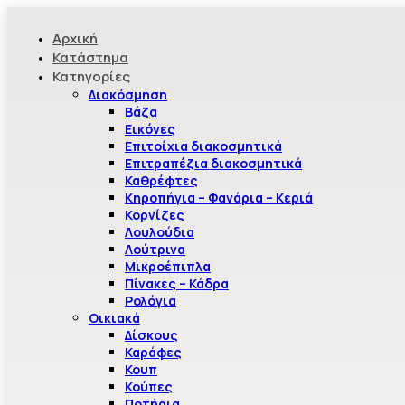
Αρχική
Κατάστημα
Κατηγορίες
Διακόσμηση
Βάζα
Εικόνες
Επιτοίχια διακοσμητικά
Επιτραπέζια διακοσμητικά
Καθρέφτες
Κηροπήγια – Φανάρια – Κεριά
Κορνίζες
Λουλούδια
Λούτρινα
Μικροέπιπλα
Πίνακες – Κάδρα
Ρολόγια
Οικιακά
Δίσκους
Καράφες
Κουπ
Κούπες
Ποτήρια