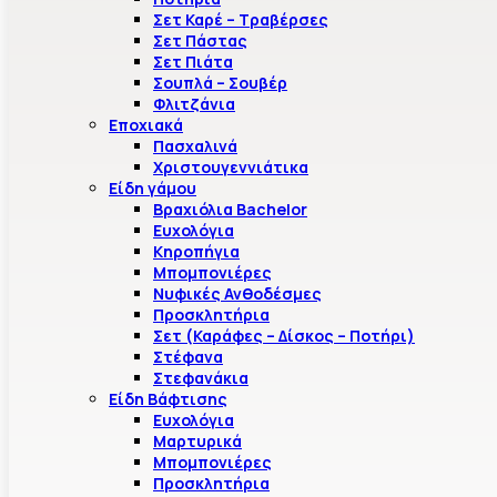
Σετ Καρέ – Τραβέρσες
Σετ Πάστας
Σετ Πιάτα
Σουπλά – Σουβέρ
Φλιτζάνια
Εποχιακά
Πασχαλινά
Χριστουγεννιάτικα
Είδη γάμου
Βραχιόλια Bachelor
Ευχολόγια
Κηροπήγια
Μπομπονιέρες
Νυφικές Ανθοδέσμες
Προσκλητήρια
Σετ (Καράφες – Δίσκος – Ποτήρι)
Στέφανα
Στεφανάκια
Είδη Βάφτισης
Ευχολόγια
Μαρτυρικά
Μπομπονιέρες
Προσκλητήρια