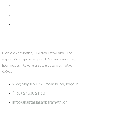
Είδη διακόσμησης, Οικιακά, Εποχιακά, Είδη
γάμου, Κεράσματα γάμου, Είδη συσκευασίας,
Είδη πάρτι, Γλυκά για βαφτίσεις, και πολλά
άλλα...
25ης Μαρτίου 73, Πτολεμαΐδα, Κοζάνη
(+30) 24630 21130
info@anastasiasanparamythi.gr