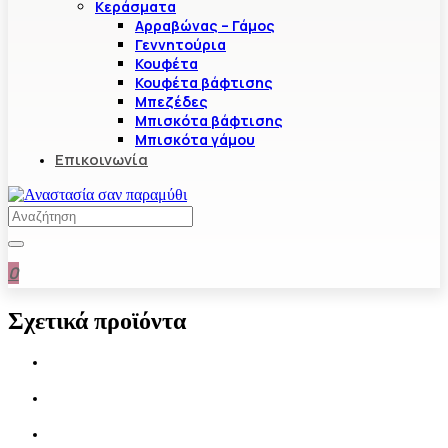
Κεράσματα
Αρραβώνας – Γάμος
Γεννητούρια
Κουφέτα
Κουφέτα βάφτισης
Μπεζέδες
Μπισκότα βάφτισης
Μπισκότα γάμου
Επικοινωνία
0
Σχετικά προϊόντα