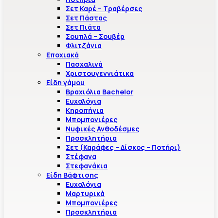
Σετ Καρέ – Τραβέρσες
Σετ Πάστας
Σετ Πιάτα
Σουπλά – Σουβέρ
Φλιτζάνια
Εποχιακά
Πασχαλινά
Χριστουγεννιάτικα
Είδη γάμου
Βραχιόλια Bachelor
Ευχολόγια
Κηροπήγια
Μπομπονιέρες
Νυφικές Ανθοδέσμες
Προσκλητήρια
Σετ (Καράφες – Δίσκος – Ποτήρι)
Στέφανα
Στεφανάκια
Είδη Βάφτισης
Ευχολόγια
Μαρτυρικά
Μπομπονιέρες
Προσκλητήρια