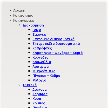
Αρχική
Κατάστημα
Κατηγορίες
Διακόσμηση
Βάζα
Εικόνες
Επιτοίχια διακοσμητικά
Επιτραπέζια διακοσμητικά
Καθρέφτες
Κηροπήγια – Φανάρια – Κεριά
Κορνίζες
Λουλούδια
Λούτρινα
Μικροέπιπλα
Πίνακες – Κάδρα
Ρολόγια
Οικιακά
Δίσκους
Καράφες
Κουπ
Κούπες
Ποτήρια