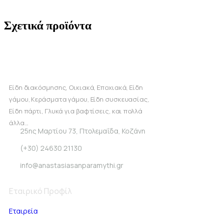
Σχετικά προϊόντα
Είδη διακόσμησης, Οικιακά, Εποχιακά, Είδη
γάμου, Κεράσματα γάμου, Είδη συσκευασίας,
Είδη πάρτι, Γλυκά για βαφτίσεις, και πολλά
άλλα...
25ης Μαρτίου 73, Πτολεμαΐδα, Κοζάνη
(+30) 24630 21130
info@anastasiasanparamythi.gr
Εταιρικό Προφίλ
Εταιρεία