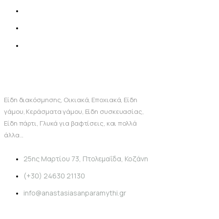
Είδη διακόσμησης, Οικιακά, Εποχιακά, Είδη
γάμου, Κεράσματα γάμου, Είδη συσκευασίας,
Είδη πάρτι, Γλυκά για βαφτίσεις, και πολλά
άλλα...
25ης Μαρτίου 73, Πτολεμαΐδα, Κοζάνη
(+30) 24630 21130
info@anastasiasanparamythi.gr