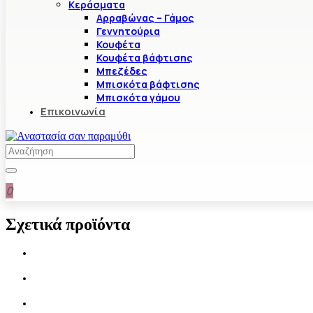
Κεράσματα
Αρραβώνας – Γάμος
Γεννητούρια
Κουφέτα
Κουφέτα βάφτισης
Μπεζέδες
Μπισκότα βάφτισης
Μπισκότα γάμου
Επικοινωνία
0
Σχετικά προϊόντα