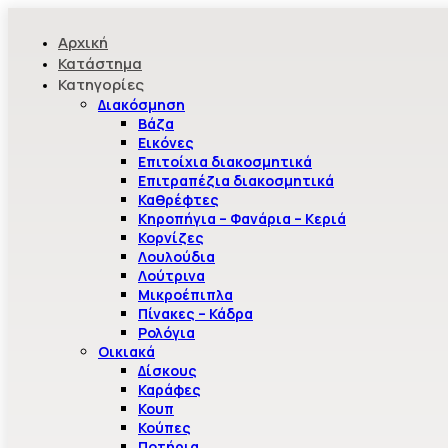
Αρχική
Κατάστημα
Κατηγορίες
Διακόσμηση
Βάζα
Εικόνες
Επιτοίχια διακοσμητικά
Επιτραπέζια διακοσμητικά
Καθρέφτες
Κηροπήγια – Φανάρια – Κεριά
Κορνίζες
Λουλούδια
Λούτρινα
Μικροέπιπλα
Πίνακες – Κάδρα
Ρολόγια
Οικιακά
Δίσκους
Καράφες
Κουπ
Κούπες
Ποτήρια