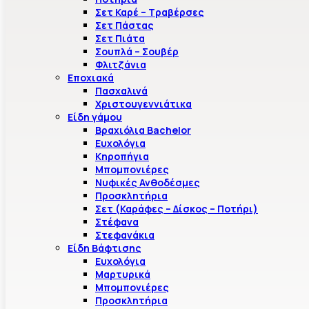
Σετ Καρέ – Τραβέρσες
Σετ Πάστας
Σετ Πιάτα
Σουπλά – Σουβέρ
Φλιτζάνια
Εποχιακά
Πασχαλινά
Χριστουγεννιάτικα
Είδη γάμου
Βραχιόλια Bachelor
Ευχολόγια
Κηροπήγια
Μπομπονιέρες
Νυφικές Ανθοδέσμες
Προσκλητήρια
Σετ (Καράφες – Δίσκος – Ποτήρι)
Στέφανα
Στεφανάκια
Είδη Βάφτισης
Ευχολόγια
Μαρτυρικά
Μπομπονιέρες
Προσκλητήρια