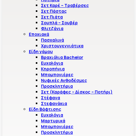
Σετ Καρέ – Τραβέρσες
Σετ Πάστας
Σετ Πιάτα
Σουπλά – Σουβέρ
Φλιτζάνια
Εποχιακά
Πασχαλινά
Χριστουγεννιάτικα
Είδη γάμου
Βραχιόλια Bachelor
Ευχολόγια
Κηροπήγια
Μπομπονιέρες
Νυφικές Ανθοδέσμες
Προσκλητήρια
Σετ (Καράφες – Δίσκος – Ποτήρι)
Στέφανα
Στεφανάκια
Είδη Βάφτισης
Ευχολόγια
Μαρτυρικά
Μπομπονιέρες
Προσκλητήρια