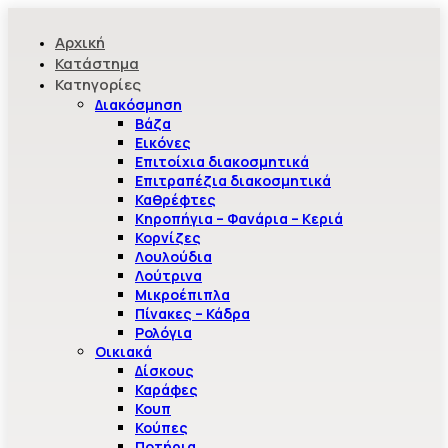
Αρχική
Κατάστημα
Κατηγορίες
Διακόσμηση
Βάζα
Εικόνες
Επιτοίχια διακοσμητικά
Επιτραπέζια διακοσμητικά
Καθρέφτες
Κηροπήγια – Φανάρια – Κεριά
Κορνίζες
Λουλούδια
Λούτρινα
Μικροέπιπλα
Πίνακες – Κάδρα
Ρολόγια
Οικιακά
Δίσκους
Καράφες
Κουπ
Κούπες
Ποτήρια