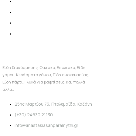
Είδη διακόσμησης, Οικιακά, Εποχιακά, Είδη
γάμου, Κεράσματα γάμου, Είδη συσκευασίας,
Είδη πάρτι, Γλυκά για βαφτίσεις, και πολλά
άλλα...
25ης Μαρτίου 73, Πτολεμαΐδα, Κοζάνη
(+30) 24630 21130
info@anastasiasanparamythi.gr