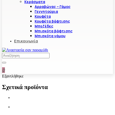
Κεράσματα
Αρραβώνας – Γάμος
Γεννητούρια
Κουφέτα
Κουφέτα βάφτισης
Μπεζέδες
Μπισκότα βάφτισης
Μπισκότα γάμου
Επικοινωνία
0
Εξαντλήθηκε
Σχετικά προϊόντα