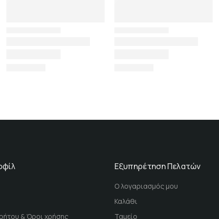
οφίλ
Εξυπηρέτηση Πελατών
Ο λογαριασμός μου
Καλάθι
ρήτου & Όροι χρήσης
Ταμείο