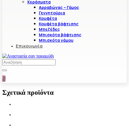
Κεράσματα
Αρραβώνας – Γάμος
Γεννητούρια
Κουφέτα
Κουφέτα βάφτισης
Μπεζέδες
Μπισκότα βάφτισης
Μπισκότα γάμου
Επικοινωνία
0
Σχετικά προϊόντα