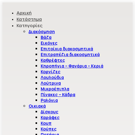
Αρχική
Κατάστημα
Κατηγορίες
Διακόσμηση
Βάζα
Εικόνες
Επιτοίχια διακοσμητικά
Επιτραπέζια διακοσμητικά
Καθρέφτες
Κηροπήγια – Φανάρια – Κεριά
Κορνίζες
Λουλούδια
Λούτρινα
Μικροέπιπλα
Πίνακες – Κάδρα
Ρολόγια
Οικιακά
Δίσκους
Καράφες
Κουπ
Κούπες
Ποτήρια