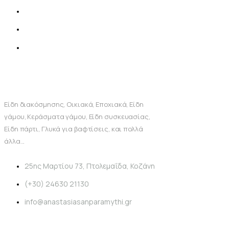
Είδη διακόσμησης, Οικιακά, Εποχιακά, Είδη
γάμου, Κεράσματα γάμου, Είδη συσκευασίας,
Είδη πάρτι, Γλυκά για βαφτίσεις, και πολλά
άλλα...
25ης Μαρτίου 73, Πτολεμαΐδα, Κοζάνη
(+30) 24630 21130
info@anastasiasanparamythi.gr