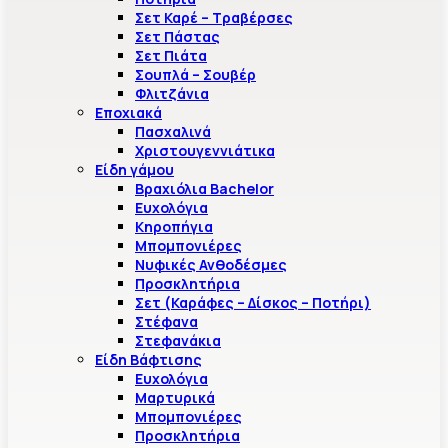
Σετ Καρέ – Τραβέρσες
Σετ Πάστας
Σετ Πιάτα
Σουπλά – Σουβέρ
Φλιτζάνια
Εποχιακά
Πασχαλινά
Χριστουγεννιάτικα
Είδη γάμου
Βραχιόλια Bachelor
Ευχολόγια
Κηροπήγια
Μπομπονιέρες
Νυφικές Ανθοδέσμες
Προσκλητήρια
Σετ (Καράφες – Δίσκος – Ποτήρι)
Στέφανα
Στεφανάκια
Είδη Βάφτισης
Ευχολόγια
Μαρτυρικά
Μπομπονιέρες
Προσκλητήρια