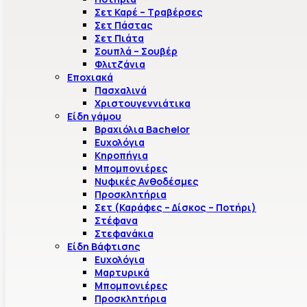
Σετ Καρέ – Τραβέρσες
Σετ Πάστας
Σετ Πιάτα
Σουπλά – Σουβέρ
Φλιτζάνια
Εποχιακά
Πασχαλινά
Χριστουγεννιάτικα
Είδη γάμου
Βραχιόλια Bachelor
Ευχολόγια
Κηροπήγια
Μπομπονιέρες
Νυφικές Ανθοδέσμες
Προσκλητήρια
Σετ (Καράφες – Δίσκος – Ποτήρι)
Στέφανα
Στεφανάκια
Είδη Βάφτισης
Ευχολόγια
Μαρτυρικά
Μπομπονιέρες
Προσκλητήρια