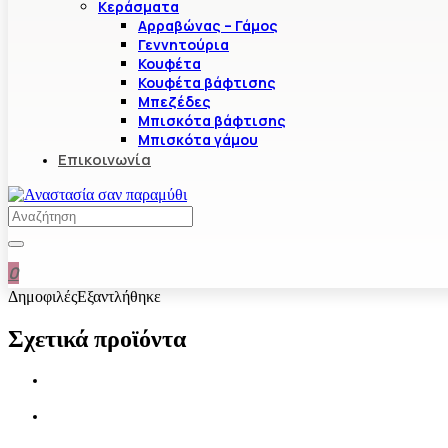
Κεράσματα
Αρραβώνας – Γάμος
Γεννητούρια
Κουφέτα
Κουφέτα βάφτισης
Μπεζέδες
Μπισκότα βάφτισης
Μπισκότα γάμου
Επικοινωνία
0
Δημοφιλές
Εξαντλήθηκε
Σχετικά προϊόντα