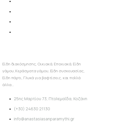
Είδη διακόσμησης, Οικιακά, Εποχιακά, Είδη
γάμου, Κεράσματα γάμου, Είδη συσκευασίας,
Είδη πάρτι, Γλυκά για βαφτίσεις, και πολλά
άλλα...
25ης Μαρτίου 73, Πτολεμαΐδα, Κοζάνη
(+30) 24630 21130
info@anastasiasanparamythi.gr