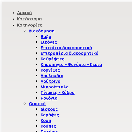
Αρχική
Κατάστημα
Κατηγορίες
Διακόσμηση
Βάζα
Εικόνες
Επιτοίχια διακοσμητικά
Επιτραπέζια διακοσμητικά
Καθρέφτες
Κηροπήγια – Φανάρια – Κεριά
Κορνίζες
Λουλούδια
Λούτρινα
Μικροέπιπλα
Πίνακες – Κάδρα
Ρολόγια
Οικιακά
Δίσκους
Καράφες
Κουπ
Κούπες
Ποτήρια