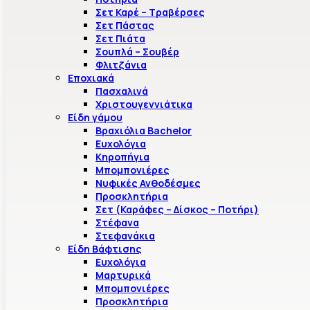
Σετ Καρέ – Τραβέρσες
Σετ Πάστας
Σετ Πιάτα
Σουπλά – Σουβέρ
Φλιτζάνια
Εποχιακά
Πασχαλινά
Χριστουγεννιάτικα
Είδη γάμου
Βραχιόλια Bachelor
Ευχολόγια
Κηροπήγια
Μπομπονιέρες
Νυφικές Ανθοδέσμες
Προσκλητήρια
Σετ (Καράφες – Δίσκος – Ποτήρι)
Στέφανα
Στεφανάκια
Είδη Βάφτισης
Ευχολόγια
Μαρτυρικά
Μπομπονιέρες
Προσκλητήρια