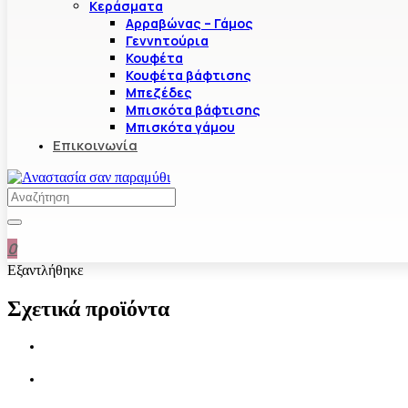
Κεράσματα
Αρραβώνας – Γάμος
Γεννητούρια
Κουφέτα
Κουφέτα βάφτισης
Μπεζέδες
Μπισκότα βάφτισης
Μπισκότα γάμου
Επικοινωνία
0
Εξαντλήθηκε
Σχετικά προϊόντα