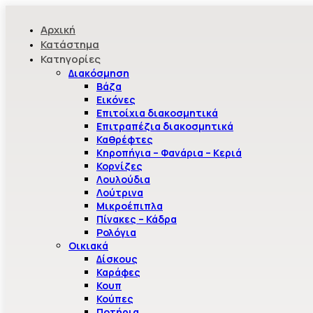
Αρχική
Κατάστημα
Κατηγορίες
Διακόσμηση
Βάζα
Εικόνες
Επιτοίχια διακοσμητικά
Επιτραπέζια διακοσμητικά
Καθρέφτες
Κηροπήγια – Φανάρια – Κεριά
Κορνίζες
Λουλούδια
Λούτρινα
Μικροέπιπλα
Πίνακες – Κάδρα
Ρολόγια
Οικιακά
Δίσκους
Καράφες
Κουπ
Κούπες
Ποτήρια