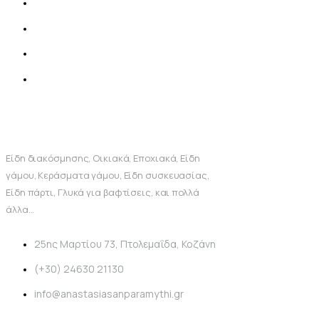
Είδη διακόσμησης, Οικιακά, Εποχιακά, Είδη
γάμου, Κεράσματα γάμου, Είδη συσκευασίας,
Είδη πάρτι, Γλυκά για βαφτίσεις, και πολλά
άλλα...
25ης Μαρτίου 73, Πτολεμαΐδα, Κοζάνη
(+30) 24630 21130
info@anastasiasanparamythi.gr