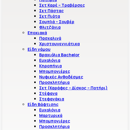
Σετ Καρέ – Τραβέρσες
Σετ Πάστας
Σετ Πιάτα
Σουπλά – Σουβέρ
Φλιτζάνια
Εποχιακά
Πασχαλινά
Χριστουγεννιάτικα
Είδη γάμου
Βραχιόλια Bachelor
Ευχολόγια
Κηροπήγια
Μπομπονιέρες
Νυφικές Ανθοδέσμες
Προσκλητήρια
Σετ (Καράφες – Δίσκος – Ποτήρι)
Στέφανα
Στεφανάκια
Είδη Βάφτισης
Ευχολόγια
Μαρτυρικά
Μπομπονιέρες
Προσκλητήρια