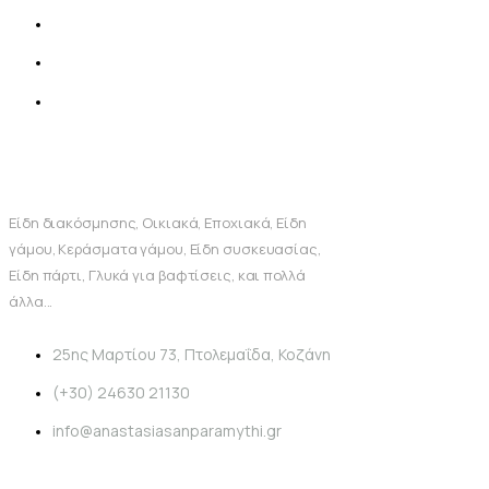
Είδη διακόσμησης, Οικιακά, Εποχιακά, Είδη
γάμου, Κεράσματα γάμου, Είδη συσκευασίας,
Είδη πάρτι, Γλυκά για βαφτίσεις, και πολλά
άλλα...
25ης Μαρτίου 73, Πτολεμαΐδα, Κοζάνη
(+30) 24630 21130
info@anastasiasanparamythi.gr