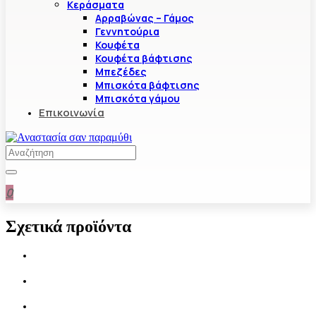
Κεράσματα
Αρραβώνας – Γάμος
Γεννητούρια
Κουφέτα
Κουφέτα βάφτισης
Μπεζέδες
Μπισκότα βάφτισης
Μπισκότα γάμου
Επικοινωνία
0
Σχετικά προϊόντα