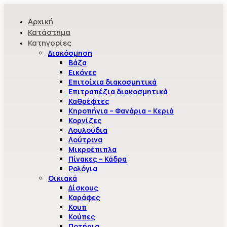
Αρχική
Κατάστημα
Κατηγορίες
Διακόσμηση
Βάζα
Εικόνες
Επιτοίχια διακοσμητικά
Επιτραπέζια διακοσμητικά
Καθρέφτες
Κηροπήγια – Φανάρια – Κεριά
Κορνίζες
Λουλούδια
Λούτρινα
Μικροέπιπλα
Πίνακες – Κάδρα
Ρολόγια
Οικιακά
Δίσκους
Καράφες
Κουπ
Κούπες
Ποτήρια